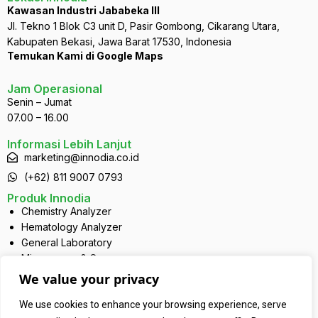
Kawasan Industri Jababeka III
Jl. Tekno 1 Blok C3 unit D, Pasir Gombong, Cikarang Utara,
Kabupaten Bekasi, Jawa Barat 17530, Indonesia
Temukan Kami di Google Maps
Jam Operasional
Senin – Jumat
07.00 – 16.00
Informasi Lebih Lanjut
marketing@innodia.co.id
(+62) 811 9007 0793
Produk Innodia
Chemistry Analyzer
Hematology Analyzer
General Laboratory
Microscope & Camera
Disposables
We value your privacy
Clinical Chemistry
Pronuvia
We use cookies to enhance your browsing experience, serve