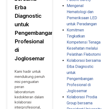
Mengenal
Erba
Hematologi dan
Diagnostic
Pemeriksaan LED
untuk
untuk Peradangan
Komitmen
Pengembangan
Tingkatkan
Profesional
Kompetensi Tenaga
Kesehatan melalui
di
Pelatihan Flebotomi
Joglosemar
Kolaborasi bersama
Erba Diagnostic
Kami hadir untuk
untuk
mendukung penuh
Pengembangan
misi penguatan
Profesional di
peran
Joglosemar
laboratorium
Kolaborasi Prodia
kedokteran dalam
kolaborasi
Group bersama
interprofesional,