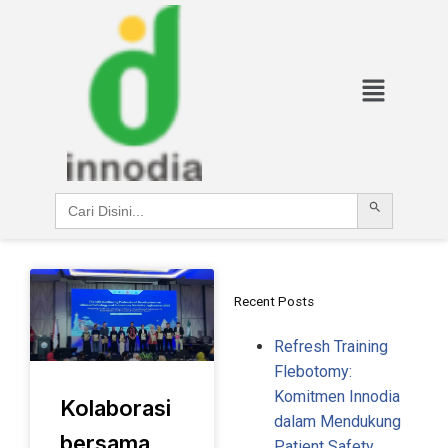
Search Button
Search
for:
Recent Posts
Refresh Training
Flebotomy:
Komitmen Innodia
Kolaborasi
dalam Mendukung
bersama
Patient Safety​