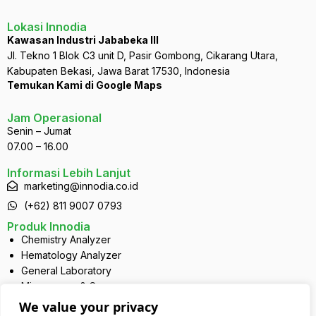
Lokasi Innodia
Kawasan Industri Jababeka III
Jl. Tekno 1 Blok C3 unit D, Pasir Gombong, Cikarang Utara,
Kabupaten Bekasi, Jawa Barat 17530, Indonesia
Temukan Kami di Google Maps
Jam Operasional
Senin – Jumat
07.00 – 16.00
Informasi Lebih Lanjut
marketing@innodia.co.id
(+62) 811 9007 0793
Produk Innodia
Chemistry Analyzer
Hematology Analyzer
General Laboratory
Microscope & Camera
Disposables
We value your privacy