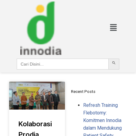
Search Button
Search
for:
Recent Posts
Refresh Training
Flebotomy:
Komitmen Innodia
Kolaborasi
dalam Mendukung
Prodia
Patient Safety​