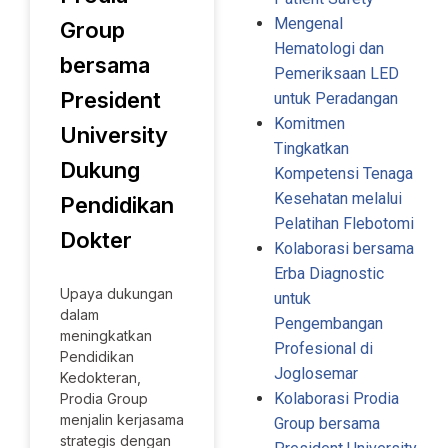
Mengenal
Group
Hematologi dan
bersama
Pemeriksaan LED
President
untuk Peradangan
Komitmen
University
Tingkatkan
Dukung
Kompetensi Tenaga
Kesehatan melalui
Pendidikan
Pelatihan Flebotomi
Dokter
Kolaborasi bersama
Erba Diagnostic
Upaya dukungan
untuk
dalam
Pengembangan
meningkatkan
Profesional di
Pendidikan
Joglosemar
Kedokteran,
Kolaborasi Prodia
Prodia Group
menjalin kerjasama
Group bersama
strategis dengan