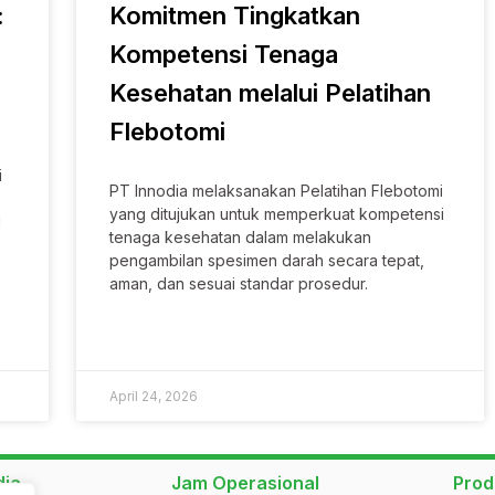
:
Komitmen Tingkatkan
Kompetensi Tenaga
Kesehatan melalui Pelatihan
Flebotomi
i
PT Innodia melaksanakan Pelatihan Flebotomi
yang ditujukan untuk memperkuat kompetensi
l
tenaga kesehatan dalam melakukan
pengambilan spesimen darah secara tepat,
aman, dan sesuai standar prosedur.
SELENGKAPNYA »
April 24, 2026
dia
Jam Operasional
Prod